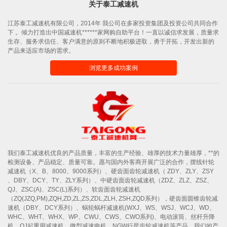
关于泰工减速机
江苏泰工减速机有限公司，2014年 我公司在多家投资集团及投资公司共同合作
下 。倾力打造出中国减速机******家网购自助平台！一直以诚信求发展，质量求
生存、服务求信任、客户满意的原则不断地积极进取，勇于开拓，开发出新的
产品来适应市场的需求。
浏览更多成功案例
我们泰工减速机优良的产品质量，丰富的生产经验、雄厚的技术力量雄厚，**的
检测设备、产品稳定、质量可靠。愿与国内外客商开展广泛的合作，摆线针轮
减速机（X、B、8000、9000系列）、硬齿面齿轮减速机（ ZDY、ZLY、ZSY
、DBY、DCY、TY、ZLY系列）、中硬齿面齿轮减速机（ZDZ、ZLZ、ZSZ、
QJ、ZSC(A)、ZSC(L)系列）、软齿面齿轮减速机
（ZQ(JZQ,PM),ZQH,ZD,ZL,ZS,ZDL,ZLH, ZSH,ZQD系列），硬齿面圆锥齿轮减
速机（DBY、DCY系列）、蜗轮蜗杆减速机(WXJ、WS、WSJ、WCJ、WD、
WHC、WHT、WHX、WP、CWU、CWS、CWO系列)、电动滚筒、丝杆升降
机、QJ起重用减速机、微型减速电机、NGW行星齿轮减速机等产品。我们的产