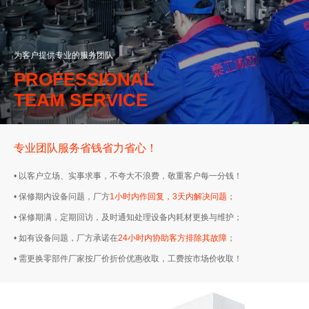
为客户提供专业的服务团队
PROFESSIONAL
TEAM SERVICE
专业团队服务省钱省力省心！
• 以客户立场、实事求事，不夸大不浪费，敬重客户每一分钱！
• 保修期内设备问题，厂方
1小时内作回复，3天内解决问题
；
• 保修期满，定期回访，及时通知处理设备内耗材更换与维护；
• 如有设备问题，厂方承诺在
24小时内协助客方排除其故障
；
• 需更换零部件厂家按厂价折价优惠收取，工费按市场价收取！