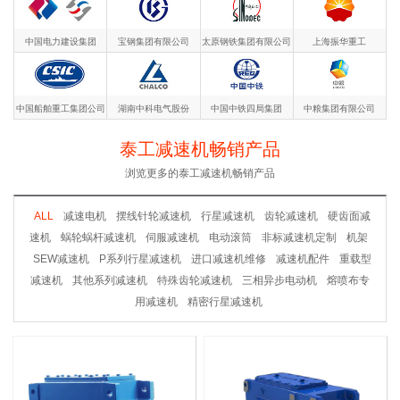
中国电力建设集团
宝钢集团有限公司
太原钢铁集团有限公司
上海振华重工
中国船舶重工集团公司
湖南中科电气股份
中国中铁四局集团
中粮集团有限公司
泰工减速机畅销产品
浏览更多的泰工减速机畅销产品
ALL
减速电机
摆线针轮减速机
行星减速机
齿轮减速机
硬齿面减
速机
蜗轮蜗杆减速机
伺服减速机
电动滚筒
非标减速机定制
机架
SEW减速机
P系列行星减速机
进口减速机维修
减速机配件
重载型
减速机
其他系列减速机
特殊齿轮减速机
三相异步电动机
熔喷布专
用减速机
精密行星减速机